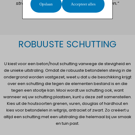
stromende regen bleef je gewoon doorgaan.”
Opslaan
Accepteer alles
Bron: review Henny (november 2021)
ROBUUSTE SCHUTTING
U kiest voor een beton/hout schutting vanwege de stevigheid en
de unieke uitstraling. Omdat de robuuste betondelen stevig in de
ondergrond worden vastgezet, weet u dat u de beschikking krijgt
over een schutting die tegen de elementen bestand is en die
tegen een stootje kan. Mooi wordt uw schutting ook, want
wanneer wij uw schutting plaatsen, kunt u deze zelf samenstellen.
Kies uit de houtsoorten
grenen
,
vuren
,
douglas
of
hardhout
en
kies voor betondelen in witgrijs, antraciet of zwart. Zo creëert u
altijd een schutting met een uitstraling die helemaal bij uw smaak
en tuin past.