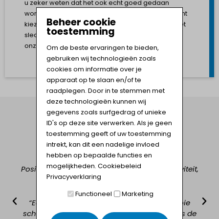
u zeker weten dat het ook echt goed gedaan
wordt. Kiezen voor Lindeman Schuttingen, betekent
Beheer cookie
kiezen voor zekerheid. Schuttingen doen wij er niet
toestemming
slechts bij: het leveren en plaatsen hiervan heeft
onze dagelijkse focus.
Om de beste ervaringen te bieden,
gebruiken wij technologieën zoals
cookies om informatie over je
apparaat op te slaan en/of te
raadplegen. Door in te stemmen met
deze technologieën kunnen wij
gegevens zoals surfgedrag of unieke
ID's op deze site verwerken. Als je geen
REVIEWS
toestemming geeft of uw toestemming
intrekt, kan dit een nadelige invloed
hebben op bepaalde functies en
mogelijkheden.
Cookiebeleid
Positief: Kwaliteit, Professionaliteit, Responsiviteit,
Privacyverklaring
Stiptheid, Waarde
Functioneel
Marketing
“Echt top gewerkt Bas, snel kundig en mooie
schuttingen tegen een goede prijs. Ondanks de